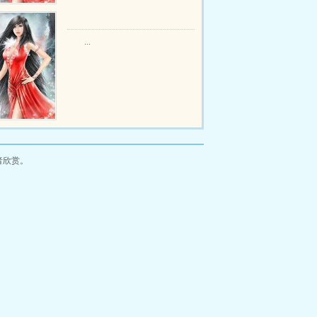
...
者欣赏。