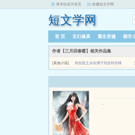
将本站设为首页
收藏短文学网
短文学网
首 页
玄幻修真
重生穿越
都市
作者【三月回春暖】相关作品集
[其他小说]
四合院之从街溜子到反特先锋
关于四合院之从街溜子到反特先锋系统张某某是日
火车站最东头，第三根立柱处，跟沪市黑龙会何家豪进.
...