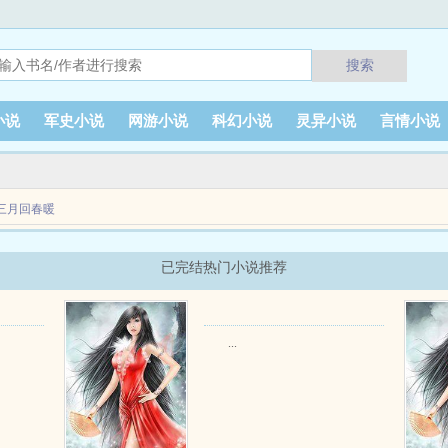
搜索
小说
军史小说
网游小说
科幻小说
灵异小说
言情小说
三月回春暖
本特务成员，将在夜间送出一份情报，通惠河北岸小横桥墩旁。阎解放连夜将跑到公安
已完结热门小说推荐
..
...