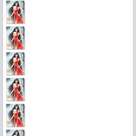
...
...
...
...
...