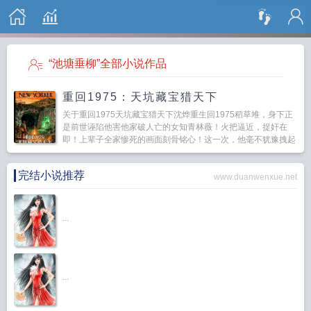
搜 索
“池塘垂柳”全部小说作品
重回1975：天坑藏宝猎天下
关于重回1975天坑藏宝猎天下沈烨重生回1975稻草堆，身下正
是前世诬陷他害他家破人亡的女知青林薇！火把逼近，捉奸在
即！上辈子全家惨死的画面刻骨铭心！这一次，他毫不犹豫拽起
她就跑！重生回来，沈烨誓要扭转前世家破人亡的...
完结小说推荐
www.duanwenxue.net
...
...