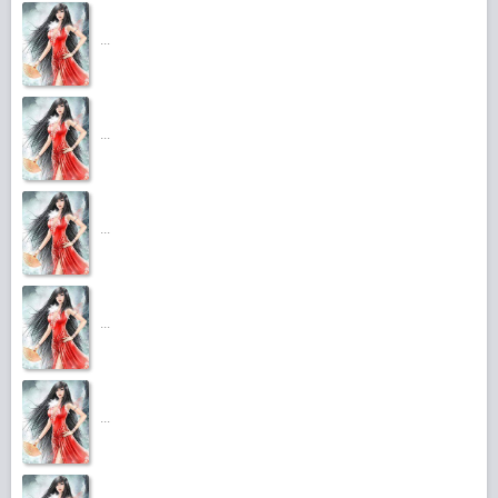
...
...
...
...
...