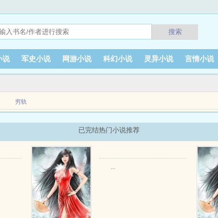
搜索
小说
军史小说
网游小说
科幻小说
灵异小说
言情小说
穷轨
已完结热门小说推荐
饭香。意外穿越到了平行世界的叶子谦。在被富婆房东拿下后，系统顺利苏醒。只是这
...