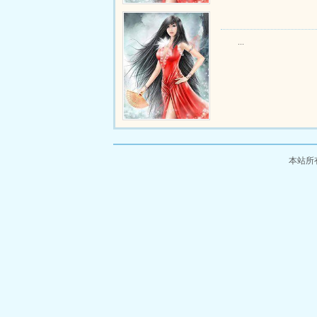
...
本站所