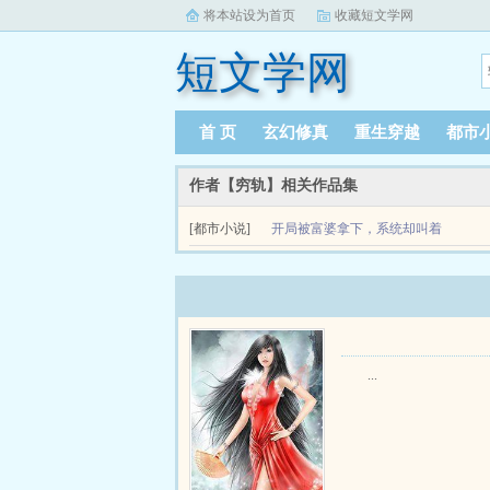
将本站设为首页
收藏短文学网
短文学网
首 页
玄幻修真
重生穿越
都市
作者【穷轨】相关作品集
[都市小说]
开局被富婆拿下，系统却叫着
加油
关于开局被富婆拿下，系统却叫着加油富婆好，软
暴么一穷二白的叶子谦，为了实现赚他一个...
...