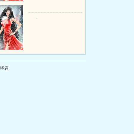
...
者欣赏。