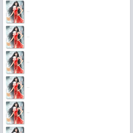
...
...
...
...
...