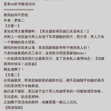
更多txt好书敬请访问
===============
教我如何不想他
作者：梦筱二
【文案一】
某知名博主微博爆料：【美女摄影师苏扬已名花有主！】
并附上一张苏扬与男人在地下车库拥吻的照片，照片里，男人只有
一个模糊的高大背影。
顾恒的粉丝前来认领：恭喜我家顾影帝终于抱得美人归！
方易传媒集团的员工表示：这背影分明是我家陆boss！
一向低调淡漠的投行总裁蒋百川，发了首条私人微博动态：【结婚
两周年快乐！@苏扬】
网友沸腾了！
【文案二】
在苏扬眼里，即便是她获奖的摄影作品，都不及她随手拍摄的蒋百
川的某张照片令她着迷。
她沉迷于摄影，更沉迷于这个男人给她带来的一切极致感官体验，
无论是肉。欲还是精神。
正如圈子里流传的那样，他像罂粟一般让人沉沦。
【阅读指南】