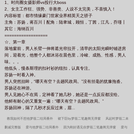
1、时尚圈女摄影师vs投行大boss
2、女主工作狂、强势、非善类、人设不太完美，不喜慎入！
内容标签：都市情缘豪门世家业界精英天之骄子
主角：苏扬，蒋百川┃配角：陆聿城，顾恒，丁茜，江凡，乔瑾┃
其它：海纳百川
==================
☆、第一章
落地窗前，男人长臂一伸将遮光帘拉开，清早的太阳光瞬时铺进房
间，迎着光，他整个人都沐浴在晨色里，冷峻、成熟、性感，男人
味。。。
他低头，慢条斯理的扣衬衫的纽扣，认真专注。
苏扬一时看入神。
男人突然抬眸，“哪天有空？去趟民政局。”没有丝毫的犹豫拖沓。
苏扬还在神游。
男人见她心不在焉，定神看了她几秒，她还是一点反应都没给。
他鲜有耐心的又重复一遍：“哪天有空？去趟民政局。”
苏扬回神，隔了几秒才反应过来，眉...
教我如何不想他梦筱二结局番外
裙下臣by梦筱二笔趣阁无弹窗
风起时梦筱二未
删减完整版
爱与他梦筱二结局番外
因为刚好遇见你梦筱二笔趣阁无弹窗
爱与