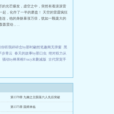
尽的光芒爆发，虚空之中，突然有着滚滚雷
在一起，化作了一半的磨盘！ 天空的雷霆疯狂
连连，他的身躯暴涨万倍，犹如一颗庞大的
轰震动，...
请你听我碎碎念by那时翩然笔趣阁无弹窗
黑
平步青云
春天的故事by那口虫
绝对权力从
然
骚动by棒果榕Frucy未删减版
古代荣宠手
第1379章 九幽之主陨落六人先后突破
第1375章 国师来临