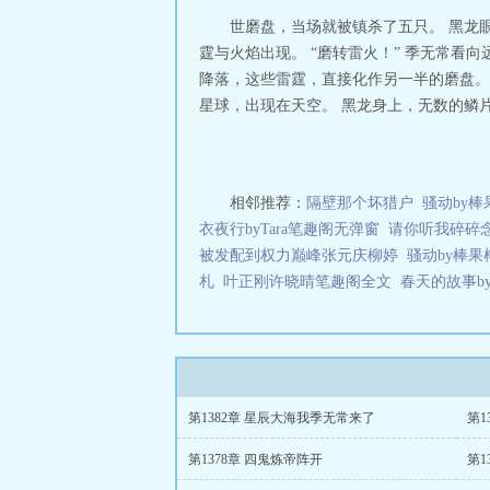
世磨盘，当场就被镇杀了五只。 黑龙
霆与火焰出现。 “磨转雷火！” 季无常看
降落，这些雷霆，直接化作另一半的磨盘。
星球，出现在天空。 黑龙身上，无数的鳞片
相邻推荐：
隔壁那个坏猎户
骚动by棒果
衣夜行byTara笔趣阁无弹窗
请你听我碎碎念
被发配到权力巅峰张元庆柳婷
骚动by棒果
札
叶正刚许晓晴笔趣阁全文
春天的故事b
第1382章 星辰大海我季无常来了
第1
第1378章 四鬼炼帝阵开
第1