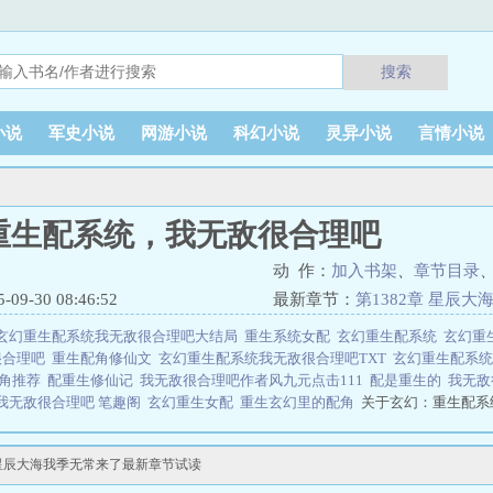
搜索
小说
军史小说
网游小说
科幻小说
灵异小说
言情小说
重生配系统，我无敌很合理吧
动 作：
加入书架
、
章节目录
9-30 08:46:52
最新章节：
第1382章 星辰
玄幻重生配系统我无敌很合理吧大结局
重生系统女配
玄幻重生配系统
玄幻重
很合理吧
重生配角修仙文
玄幻重生配系统我无敌很合理吧TXT
玄幻重生配系
配角推荐
配重生修仙记
我无敌很合理吧作者风九元点击111
配是重生的
我无敌
我无敌很合理吧 笔趣阁
玄幻重生女配
重生玄幻里的配角
关于玄幻：重生配系
女主（三个）+杀伐果断+奸诈】季无常重生了，回到了与萧凡比武前！并觉醒了
是复制！每日签到均有奖励！复制就是复制对手的东西，包含功法、战技、秘技
 星辰大海我季无常来了最新章节试读
因萧凡而起。这一世就从打败萧凡开始，开启新的篇章！无常索命，谁敢留人！
玄幻：重生配系统，我无敌很合理吧