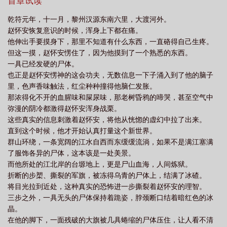
了身上的尸体，满目斜阳末日。这就是乾符元年，大唐天厦未倾，
首章试读
可天下早已是一片断壁残垣。我们的故事就是从这年的冬天，那一
乾符元年，十一月，黎州汉源东南六里，大渡河外。
场南诏战争开始。
赵怀安恢复意识的时候，浑身上下都在痛。
他伸出手要摸身下，那里不知道有什么东西，一直硌得自己生疼。
但这一摸，赵怀安愣住了，因为他摸到了一个熟悉的东西。
一具已经发硬的尸体。
也正是赵怀安愣神的这会功夫，无数信息一下子涌入到了他的脑子
里，色声香味触法，红尘种种撞得他脑仁发胀。
那浓得化不开的血腥味和屎尿味，那老树昏鸦的啼哭，甚至空气中
弥漫的阴冷都激得赵怀安浑身战栗。
这些真实的信息刺激着赵怀安，将他从恍惚的虚幻中拉了出来。
直到这个时候，他才开始认真打量这个新世界。
群山环绕，一条宽阔的江水自西而东缓缓流淌，如果不是满江塞满
了服饰各异的尸体，这本该是一处美景。
而他所处的江北岸的台塬地上，更是尸山血海，人间炼狱。
折断的步槊、撕裂的军旗，被冻得乌青的尸体上，结满了冰碴。
将目光拉到近处，这种真实的恐怖进一步撕裂着赵怀安的理智。
三步之外，一具无头的尸体保持着跪姿，脖颈断口结着暗红色的冰
晶。
在他的脚下，一面残破的大旗被几具蜷缩的尸体压住，让人看不清