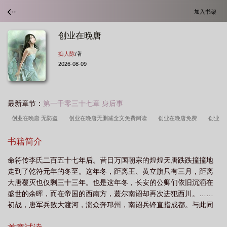
加入书架
创业在晚唐
痴人陈
/著
2026-08-09
最新章节：
第一千零三十七章 身后事
创业在晚唐 无防盗
创业在晚唐无删减全文免费阅读
创业在晚唐免费
创业
在晚唐精校版TXT
创业在晚唐起点
创业在晚唐TXT免费阅读
创业在晚唐无
书籍简介
错
创业在晚唐libahao
创业在晚唐痴人陈
创业在晚唐 笔趣阁
创业在晚
命符传李氏二百五十七年后。昔日万国朝宗的煌煌天唐跌跌撞撞地
唐txt
创业在晚唐言情
创业在晚唐123读书网
创业在晚唐 无弹窗
创业在
走到了乾符元年的冬至。这年冬，距离王、黄立旗只有三月，距离
晚唐无删减无防盗
创业在晚唐痴人陈无错
创业在晚唐顶点
创业在晚唐精校
大唐覆灭也仅剩三十三年。也是这年冬，长安的公卿们依旧沉湎在
版免费
创业在晚唐TXT
创业在晚唐无弹窗笔趣阁
创业在晚唐笔趣阁
创
盛世的余晖，而在帝国的西南方，蕞尔南诏却再次进犯西川。……
初战，唐军兵败大渡河，溃众奔邛州，南诏兵锋直指成都。与此同
业在晚唐篱笆好文学网
创业在晚唐篱笆好文学
时，大渡河外，修罗战场。一名年轻的唐军甲兵睁开了眼，他推开