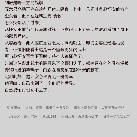
到底是哪一方的战旗。
五六只乌鸦正停在这些尸体上啄食，其中一只还冲着赵怀安的方向
歪头看，似乎在疑惑这盘“食物”
怎么突然活了过来。
赵怀安不敢与那只乌鸦对视，下意识低下了头，然后就看到了身下
的那具尸体。
从容貌看，此人应该是西北人，高颅狭面，即便面容已经雕枯发
青，但依旧能看出这是一个坚毅勇猛的武士。
可当赵怀安再往下看时，整个人都怔住了。
只因这位西北武士的腰腹以下全都消失了，那裸露在外的脊椎像被
野狗啃过的羊蝎子，白森森地支棱在赵怀安的眼前。
此时此刻，赵怀安心里再无一份侥幸。
他明白，自己来到了一个血腥的世界。
自己恐怕再也回不去了。
……...
梦魇降临
温顺小娇妻，离婚后一身反骨
海贼：情圣四皇，从离开万国开始
大夏剑术，谁主沉浮
港城1985
重回八五，自助粥火爆了
被夺一切后我成了
仙道魁首
投资万倍返还，开局武圣跪求当义子
直男的戏精小夫郎
离婚后，霸
总亲手撕了我的马甲
白雅静萧澈家道中落我一直也没享受过啊
群芳争艳：我的红