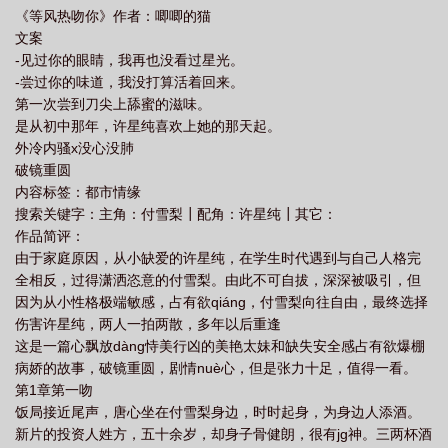
《等风热吻你》作者：唧唧的猫
热吻你许星纯付雪梨番外
文案
-见过你的眼睛，我再也没看过星光。
-尝过你的味道，我没打算活着回来。
第一次尝到刀尖上舔蜜的滋味。
是从初中那年，许星纯喜欢上她的那天起。
外冷内骚x没心没肺
破镜重圆
内容标签：都市情缘
搜索关键字：主角：付雪梨┃配角：许星纯┃其它：
作品简评：
由于家庭原因，从小缺爱的许星纯，在学生时代遇到与自己人格完
全相反，过得潇洒恣意的付雪梨。由此不可自拔，深深被吸引，但
因为从小性格极端敏感，占有欲qiáng，付雪梨向往自由，最终选择
伤害许星纯，两人一拍两散，多年以后重逢
这是一篇心飘放dàng恃美行凶的美艳太妹和缺失安全感占有欲爆棚
病娇的故事，破镜重圆，剧情nuè心，但是张力十足，值得一看。
第1章第一吻
饭局接近尾声，唐心坐在付雪梨身边，时时起身，为身边人添酒。
新片的投资人姓方，五十余岁，却身子骨健朗，很有jg神。三两杯酒