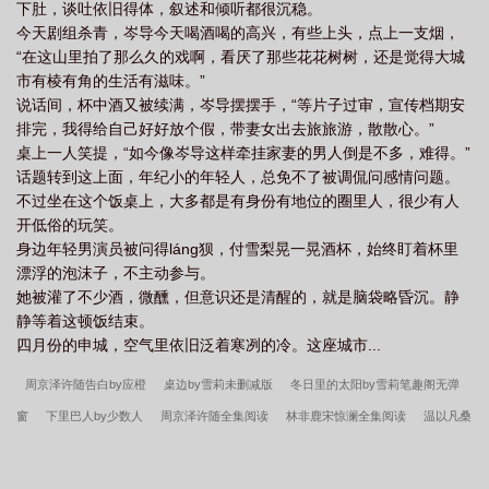
下肚，谈吐依旧得体，叙述和倾听都很沉稳。
今天剧组杀青，岑导今天喝酒喝的高兴，有些上头，点上一支烟，
“在这山里拍了那么久的戏啊，看厌了那些花花树树，还是觉得大城
市有棱有角的生活有滋味。”
说话间，杯中酒又被续满，岑导摆摆手，“等片子过审，宣传档期安
排完，我得给自己好好放个假，带妻女出去旅旅游，散散心。”
桌上一人笑提，“如今像岑导这样牵挂家妻的男人倒是不多，难得。”
话题转到这上面，年纪小的年轻人，总免不了被调侃问感情问题。
不过坐在这个饭桌上，大多都是有身份有地位的圈里人，很少有人
开低俗的玩笑。
身边年轻男演员被问得láng狈，付雪梨晃一晃酒杯，始终盯着杯里
漂浮的泡沫子，不主动参与。
她被灌了不少酒，微醺，但意识还是清醒的，就是脑袋略昏沉。静
静等着这顿饭结束。
四月份的申城，空气里依旧泛着寒冽的冷。这座城市...
周京泽许随告白by应橙
桌边by雪莉未删减版
冬日里的太阳by雪莉笔趣阁无弹
窗
下里巴人by少数人
周京泽许随全集阅读
林非鹿宋惊澜全集阅读
温以凡桑
延难哄by竹已
林非鹿宋惊澜笔趣阁全文
桌边by雪莉笔趣阁无弹窗
付雪梨许星
纯笔趣阁全文
林非鹿宋惊澜满级绿茶穿成小可怜by春刀寒
如酒
金山蝴蝶
周