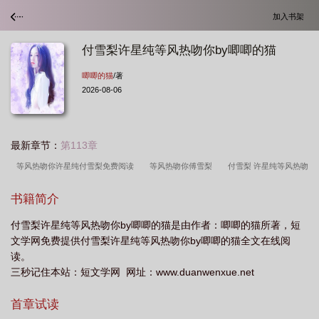
加入书架
付雪梨许星纯等风热吻你by唧唧的猫
唧唧的猫
/著
2026-08-06
最新章节：
第113章
等风热吻你许星纯付雪梨免费阅读
等风热吻你傅雪梨
付雪梨 许星纯等风热吻
你
等风热吻你许星纯付雪梨结局
等风热吻你许星纯付雪梨txt
等风热吻你
书籍简介
付雪梨经典语录
等风热吻你许星纯付雪
等风热吻你付雪梨语录
等风热吻你
付雪梨许星纯等风热吻你by唧唧的猫是由作者：唧唧的猫所著，短
许星纯&付雪梨
等风热吻你许星纯付雪梨第一次在第几章
等风热吻你全文付雪
文学网免费提供付雪梨许星纯等风热吻你by唧唧的猫全文在线阅
梨
等风热吻你付雪梨怀孕
等风热吻你许星纯付雪梨肉
等风热吻你付雪梨许
读。
星纯第一次
付雪梨等风热吻你
等风热吻你 许星纯 付雪梨
许星纯和付雪梨
三秒记住本站：短文学网 网址：www.duanwenxue.net
的等风热吻你
等风热吻你付雪梨人设
许星纯付雪梨等风热吻你全文免费阅
首章试读
读
等风热吻你许星纯付雪梨免费观看
等风热吻你许星纯付雪梨37章
等风