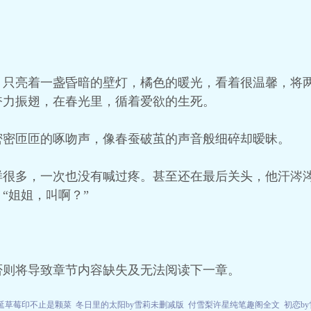
，只亮着一盏昏暗的壁灯，橘色的暖光，看着很温馨，将
奋力振翅，在春光里，循着爱欲的生死。
密密匝匝的啄吻声，像春蚕破茧的声音般细碎却暧昧。
样很多，一次也没有喊过疼。甚至还在最后关头，他汗涔
“姐姐，叫啊？”
否则将导致章节内容缺失及无法阅读下一章。
延草莓印不止是颗菜
冬日里的太阳by雪莉未删减版
付雪梨许星纯笔趣阁全文
初恋b