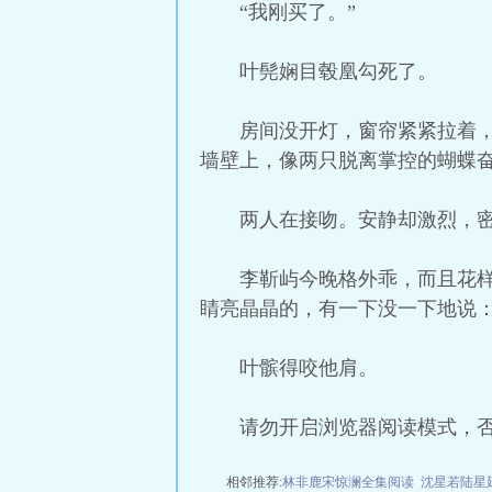
“我刚买了。”
叶髡娴目毂凰勾死了。
房间没开灯，窗帘紧紧拉着
墙壁上，像两只脱离掌控的蝴蝶
两人在接吻。安静却激烈，
李靳屿今晚格外乖，而且花
睛亮晶晶的，有一下没一下地说：
叶髌得咬他肩。
请勿开启浏览器阅读模式，
相邻推荐:
林非鹿宋惊澜全集阅读
沈星若陆星