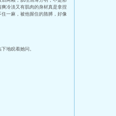
最后两颗，肌理清薄分明，不是那
清爽冷淡又有肌肉的身材真是拿捏
不住一麻，被他握住的胳膊，好像
临下地睨着她问。