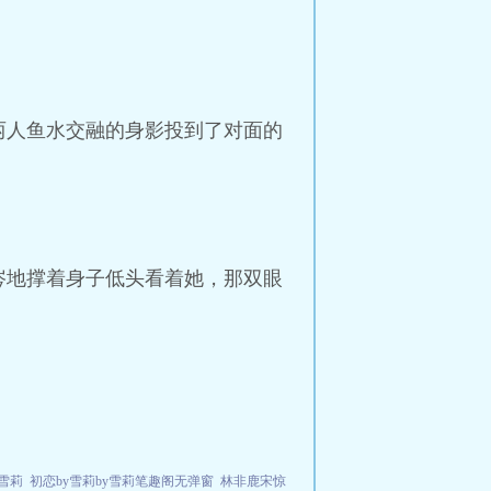
两人鱼水交融的身影投到了对面的
涔地撑着身子低头看着她，那双眼
y雪莉
初恋by雪莉by雪莉笔趣阁无弹窗
林非鹿宋惊