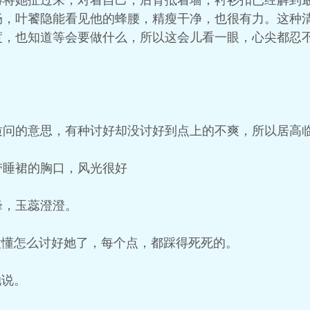
膊将她扯过来，对着自己，后背抵着墙，衬衫扣已经解到
畅，叶饕隐能看见他的蜂腰，精瘦干净，也很有力。这种
度，也知道等会要做什么，所以这会儿看一眼，心尖都忍
质问的意思，有种讨好却没讨好到点上的不爽，所以居高
带睡裙的胸口，风光很好
峰，玉蕊澄澄。
太懂怎么讨好她了，每个点，都踩得死死的。
她说。