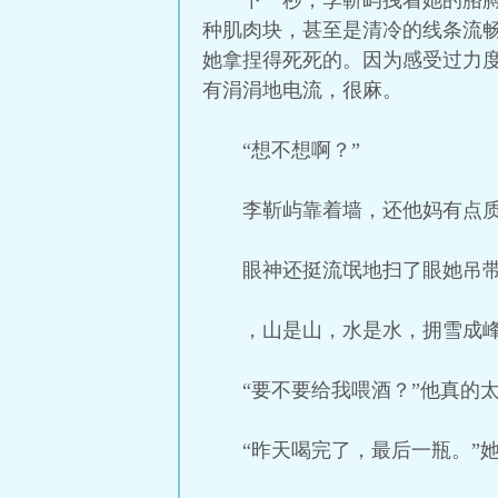
下一秒，李靳屿拽着她的胳
种肌肉块，甚至是清冷的线条流
她拿捏得死死的。因为感受过力
有涓涓地电流，很麻。
“想不想啊？”
李靳屿靠着墙，还他妈有点
眼神还挺流氓地扫了眼她吊
，山是山，水是水，拥雪成
“要不要给我喂酒？”他真的
“昨天喝完了，最后一瓶。”