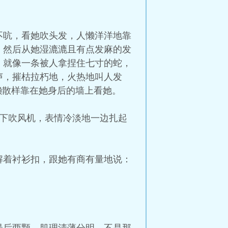
不吭，看她吹头发，人懒洋洋地靠
，然后从她湿漉漉且有点发麻的发
，就像一条被人拿捏住七寸的蛇，
声，摧枯拉朽地，火热地叫人发
懒散样靠在她身后的墙上看她。
放下吹风机，表情冷淡地一边扎起
解着衬衫扣，跟她有商有量地说：