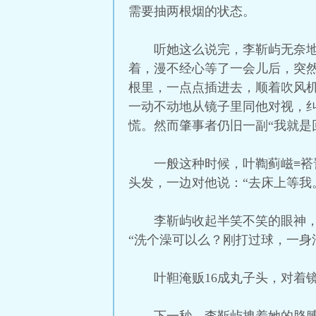
需要抽两根烟的状态。
听她这么说完，李靳屿无奈
着，漫不经心等了一会儿后，突
根里，一点点插进去，顺着吹风
一动不动地从镜子里同他对视，
慌。然而肇事者仍旧一副“我就是
一般这种时候，叶鞫蓟嵫≡
头发，一边对他说：“去床上等我
李靳屿收起半笑不笑的眼神
“洗个澡可以么？刚打过球，一身
叶靼淹贩16成丸子头，对着