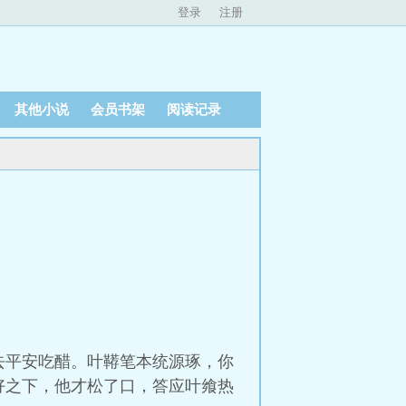
登录
注册
其他小说
会员书架
阅读记录
去平安吃醋。叶鞯笔本统源琢，你
好之下，他才松了口，答应叶飨热