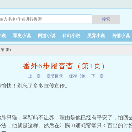
搜索
小说
军史小说
网游小说
科幻小说
灵异小说
言情小说
（第1页）
番外6步履杳杳（第1页）
上一章
章节目录
保存书签
下一章
读愉快！别忘了多多宣传宣传。
飨胙只猫，李靳屿不让养，理由是他已经有平安了，怕回
办法，他就是这样。然后在叶髑Ш逋蚝甯髦只ㄑ百出的讨