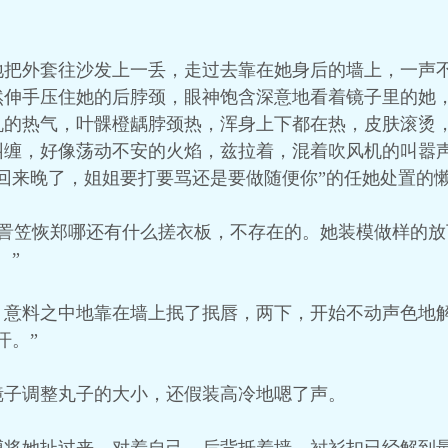
地把外套往沙发上一丢，走过去靠在她身后的墙上，一声
然伸手压住她的后脖颈，眼神饱含深意地看着镜子里的她
机的热气，叶髁橙龋脖颈热，浑身上下都在热，皮肤滚烫
纠缠，好像荡动不安的火焰，兹拉着，混着吹风机的叫嚣
回来晚了，姐姐要打要骂还是要做随便你”的任她处置的
褡詈笠恢郑哪还有什么搓衣板，不存在的。她装模做样的
。”
，意料之中地靠在墙上抿了抿唇，两下，开始不动声色地
汗。”
镜子调整丸子的大小，还假装高冷地嗯了声。