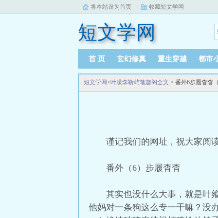
将本站设为首页
收藏短文学网
短文学网
首 页
玄幻修真
重生穿越
都市
短文学网
>
叶濛李靳屿笔趣阁全文
> 番外6步履杳杳
谨记我们的网址，祝大家阅
番外（6）步履杳杳
其实也没什么大事，就是叶
他妈对一条狗这么专一干嘛？没