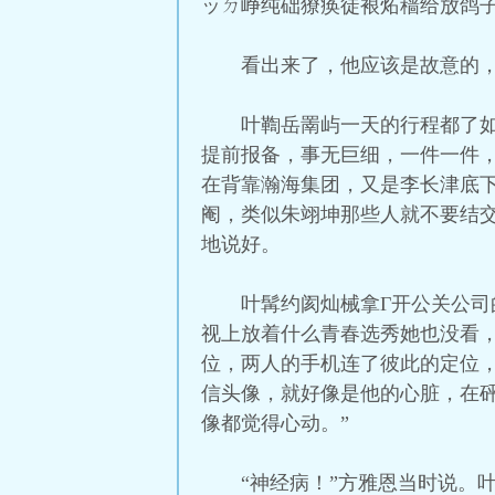
ッㄉ峥纯础獠痪徒裉炻穑给放鸽
看出来了，他应该是故意的
叶鞫岳罱屿一天的行程都了
提前报备，事无巨细，一件一件
在背靠瀚海集团，又是李长津底
阉，类似朱翊坤那些人就不要结
地说好。
叶髯约阂灿械拿Γ开公关公
视上放着什么青春选秀她也没看
位，两人的手机连了彼此的定位
信头像，就好像是他的心脏，在
像都觉得心动。”
“神经病！”方雅恩当时说。