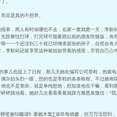
子了。
，而且是真的不想养。
如指掌，两人有时候哪也不去，在家一窝就窝一天，李靳
，先跟黎忱打球，打完球可能要跟以前的朋友吃顿饭，有
下唯一一个还没到三十就已经继承股份的孙子，自然会有
交，李靳屿还挺享受这种被姐姐管着的感觉，尽管自己心
司的事儿也提上了日程，那几天她在编写公司章程，抱着
，偶尔抬头扫一眼，想的也是章程的条条框框。不过她每
，倒也不是查岗，就是单纯想他，想知道他在干嘛，看到
砰砰砰跳动着。她好几次看着看着就跟方雅恩发微信：“我
叶鞯笔被咕醯谜饣橐龅木氲∑诶吹每烧媛，但万万没想到