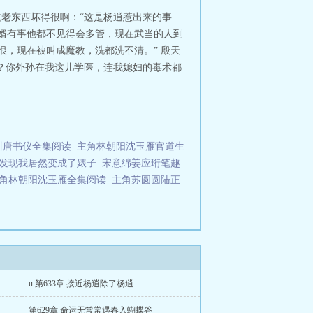
尹志平，李莫愁不香吗？
这老东西坏得很啊：“这是杨逍惹出来的事
女婿有事他都不见得会多管，现在武当的人到
恨，现在被叫成魔教，洗都洗不清。” 殷天
吗？你外孙在我这儿学医，连我媳妇的毒术都
川唐书仪全集阅读
主角林朝阳沈玉雁官道生
发现我居然变成了婊子
宋意绵姜应珩笔趣
角林朝阳沈玉雁全集阅读
主角苏圆圆陆正
u 第633章 接近杨逍除了杨逍
第629章 命运无常常遇春入蝴蝶谷