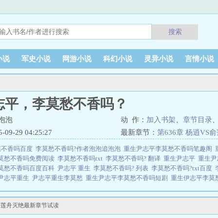
搜索
小说
军史小说
网游小说
科幻小说
灵异小说
言情小说
志平，李莫愁不香吗？
泡泡
动 作：
加入书架
、
章节目录
9-29 04:25:27
最新章节：
第636章 杨逍VS
愁不香吗百度
李莫愁不香吗?作者泡泡追泡泡
重生尹志平李莫愁不香吗笔趣阁
莫愁不香吗免费阅读
李莫愁不香吗txt
李莫愁不香吗? 翻译
重生尹志平
重生尹
莫愁不香吗百度百科
尹志平 重生
李莫愁不香吗? 列表
李莫愁不香吗?txt百度
尹志平重生
尹志平重生李莫愁
重生尹志平李莫愁不香吗短剧
重生伊志平李莫
吗
重生赵志敬李莫愁师徒
穿越尹志平和李莫愁
李莫愁不香吗动画
李莫愁不
李莫愁不香吗最新章节
重生尹志平李莫愁不香吗txt
李莫愁不香吗? 在线阅读
俞莲舟灭绝最新章节试读
平李莫愁不香吗最新章节
关于重生尹志平，李莫愁不香吗？：好消息，重生了
真教长春真人丘处机门下我有个师弟叫甄志丙所以，到底我们谁想当龙骑士？问