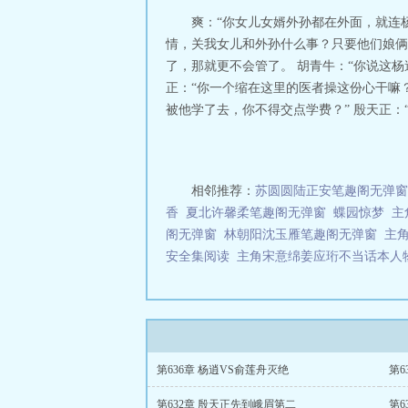
地北双飞客，老翅
爽：“你女儿女婿外孙都在外面，就连
情，关我女儿和外孙什么事？只要他们娘俩
了，那就更不会管了。 胡青牛：“你说这
正：“你一个缩在这里的医者操这份心干嘛
被他学了去，你不得交点学费？” 殷天正：“呵
相邻推荐：
苏圆圆陆正安笔趣阁无弹窗
香
夏北许馨柔笔趣阁无弹窗
蝶园惊梦
主
阁无弹窗
林朝阳沈玉雁笔趣阁无弹窗
主
安全集阅读
主角宋意绵姜应珩不当话本人
第636章 杨逍VS俞莲舟灭绝
第6
第632章 殷天正先到峨眉第二
第6