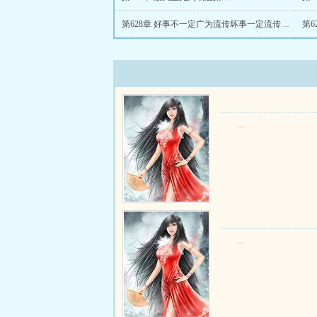
第628章 好事不一定广为流传坏事一定流传最广
第6
...
...