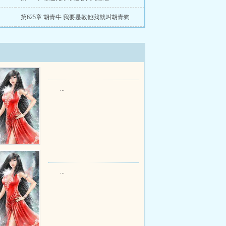
第625章 胡青牛 我要是教他我就叫胡青狗
...
...