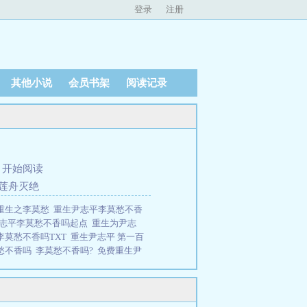
登录
注册
其他小说
会员书架
阅读记录
、
开始阅读
俞莲舟灭绝
重生之李莫愁
重生尹志平李莫愁不香
志平李莫愁不香吗起点
重生为尹志
李莫愁不香吗TXT
重生尹志平 第一百
愁不香吗
李莫愁不香吗?
免费重生尹
香吗的
重生尹志平写姓叶叫什么
有没
李莫愁不香吗?泡泡追泡泡
神雕重生
，还有一个熟练度面板坏消息，我叫
世间情为何物，直教生死相许。天南