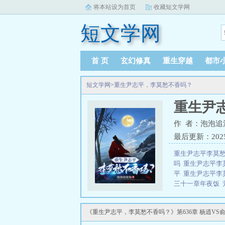
将本站设为首页
收藏短文学网
短文学网
首 页
玄幻修真
重生穿越
都市
短文学网
>
重生尹志平，李莫愁不香吗？
重生尹
作 者：泡泡追
最后更新：2025-0
重生尹志平李莫
吗
重生尹志平李
平
重生尹志平李
三十一章年夜饭
志平
李莫愁不香
有重生尹志平的
《重生尹志平，李莫愁不香吗？》第636章 杨逍VS
尹志平
重生尹志
尹志平拜师在全