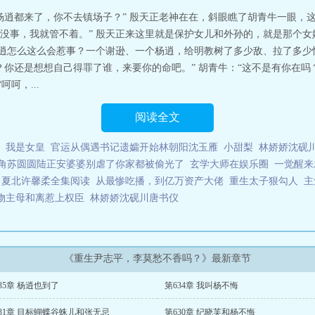
几回寒暑。甄志丙：“师兄，全真门下禁婚嫁！”尹志平：你好意思说我？重生
杨逍都来了，你不去镇场子？” 殷天正老神在在，斜眼瞧了胡青牛一眼，
没事，我就管不着。” 殷天正来这里就是保护女儿和外孙的，就是那个
杨逍怎么这么会惹事？一个谢逊、一个杨逍，给明教树了多少敌、拉了多少
？你还是想想自己得罪了谁，来要你的命吧。” 胡青牛：“这不是有你在
呵，...
阅读全文
我是女皇
官运从偶遇书记遗孀开始林朝阳沈玉雁
小甜梨
林娇娇沈砚
角苏圆圆陆正安婆婆别虐了你家都被偷光了
玄学大师在娱乐圈
一觉醒来
角夏北许馨柔全集阅读
从最惨吃播，到亿万资产大佬
重生太子狠勾人
主
物主母和离惹上权臣
林娇娇沈砚川唐书仪
《重生尹志平，李莫愁不香吗？》最新章节
35章 杨逍也到了
第634章 我叫杨不悔
31章 目标蝴蝶谷蛛儿和张无忌
第630章 纪晓芙和杨不悔