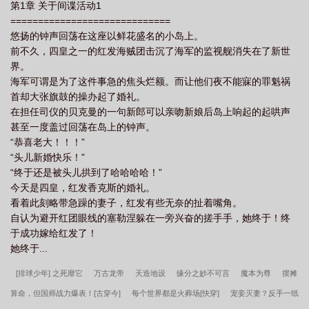
第1章 关于间谍活动1
=============================
悠扬的钟声回荡在这座以鲜花盛名的小岛上。
前不久，四皇之一的红发海贼团击沉了海军的监视舰消失在了新世
界。
海军可谓是为了这件事急的焦头烂额。而让他们夜不能寐的罪魁祸
首却大张旗鼓的操办起了婚礼。
在担任司仪的贝克曼的一句新郎可以亲吻新娘后岛上响起的起哄声
甚至一度盖过回荡在岛上的钟声。
“恭喜老大！！！”
“头儿新婚快乐！”
“终于还是被头儿拱到了哈哈哈哈！”
今天是四皇，红发香克斯的婚礼。
看着此刻略带急躁的妻子，红发有些无奈的扯着嘴角。
自认为避开红团眼线的塞勒涅躲在一旁兴奋的搓手手，她终于！终
于成功嫁给红发了！
她终于...
[排球少年] 之死靡它
万古龙帝
天造地设
缘分之妙不可言
魔本为尊
摆摊
算命，但国师战力爆表！[古穿今]
每个世界都是火葬场[快穿]
宠妾灭妻？反手一纸