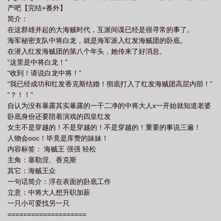
产吧【完结+番外】
简介：
在这群雄并起的大海贼时代，互派间谍已经是很寻常的事了。
海军秘密支队中将白龙，就是海军派入红发海贼团的卧底。
在潜入红发海贼团的第八个年头，她传来了好消息。
“这里是中将白龙！”
“收到！请说白龙中将！”
“我已经成功和红发香克斯结婚！彻底打入了红发海贼团高层内部！”
“？！！”
自认为没有暴露其实暴露的一干二净的中将大人x一开始就知道老婆
卧底身份还要陪着演戏的四皇红发
女主不是穿越的！不是穿越的！不是穿越的！重要的事说三遍！
人物会ooc！毕竟是库赞的妹妹！
内容标签： 海贼王 强强 轻松
主角：塞勒涅、香克斯
其它：海贼王众
一句话简介：浮在表面的卧底工作
立意：中将大人想升职加薪
一只小可爱找另一只
====================