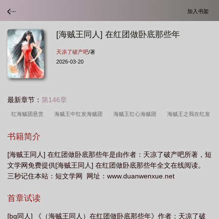
加入书架
[海贼王同人] 在红团做卧底那些年
天凉了破产吧
/著
2026-03-20
最新章节：
第146章
红海贼团悬赏
海贼王中红发海贼团
海贼王红心海贼团
海贼王之我在红发
海贼团
海贼王红土
混在红发海贼团
海贼王黑团vs红团
海贼王红发团
书籍简介
员
海贼王红团实力
[海贼王同人] 在红团做卧底那些年是由作者：天凉了破产吧所著，短
文学网免费提供[海贼王同人] 在红团做卧底那些年全文在线阅读。
三秒记住本站：短文学网 网址：www.duanwenxue.net
首章试读
[bg同人] 《（海贼王同人）在红团做卧底那些年》作者：天凉了破