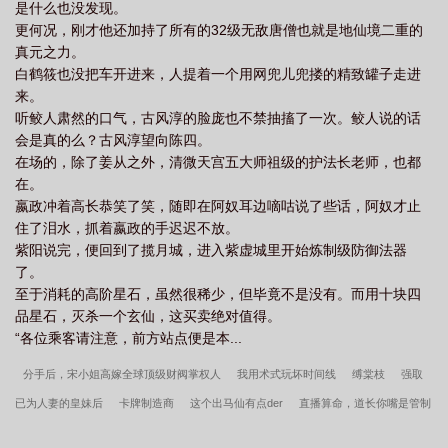
是什么也没发现。
更何况，刚才他还加持了所有的32级无敌唐僧也就是地仙境二重的
真元之力。
白鹤筱也没把车开进来，人提着一个用网兜儿兜搂的精致罐子走进
来。
听鲛人肃然的口气，古风淳的脸庞也不禁抽搐了一次。鲛人说的话
会是真的么？古风淳望向陈四。
在场的，除了姜从之外，清微天宫五大师祖级的护法长老师，也都
在。
嬴政冲着高长恭笑了笑，随即在阿奴耳边嘀咕说了些话，阿奴才止
住了泪水，抓着嬴政的手迟迟不放。
紫阳说完，便回到了揽月城，进入紫虚城里开始炼制级防御法器
了。
至于消耗的高阶星石，虽然很稀少，但毕竟不是没有。而用十块四
品星石，灭杀一个玄仙，这买卖绝对值得。
“各位乘客请注意，前方站点便是本...
分手后，宋小姐高嫁全球顶级财阀掌权人
我用术式玩坏时间线
缚棠枝
强取
已为人妻的皇妹后
卡牌制造商
这个出马仙有点der
直播算命，道长你嘴是管制
刀具吧
离婚后我杀疯了！前夫跪求复合！
恶骨
故往无已
我的男友是邪脑科