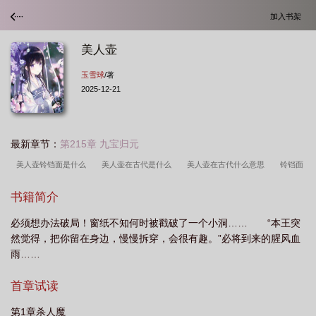
加入书架
美人壶
玉雪球
/著
2025-12-21
最新章节：
第215章 九宝归元
美人壶铃铛面是什么
美人壶在古代是什么
美人壶在古代什么意思
铃铛面
是什么意思
美人壶真的能活下来吗
美人壶适合泡什么茶
美人壶是什么意
书籍简介
思
美人壶是人彘吗图片
紫砂壶四大美人壶
铃铛面美人灯美人壶
美人壶
必须想办法破局！窗纸不知何时被戳破了一个小洞…… “本王突
铃铛面
美人壶是真的吗
美人壶阿芜
美人壶是什么刑
美人面是什么意
然觉得，把你留在身边，慢慢拆穿，会很有趣。”必将到来的腥风血
思
美人盂
美人灯
美人壶免费阅读
美人壶是啥
美人壶是什么刑
雨……
罚
美人壶是啥意思
美人壶阿妩
首章试读
第1章杀人魔